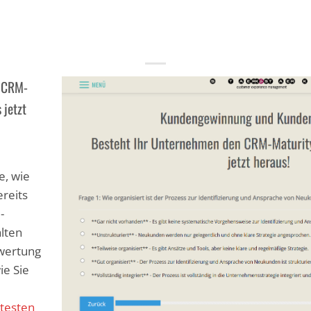
n CRM-
 jetzt
e, wie
reits
-
alten
ewertung
ie Sie
 testen